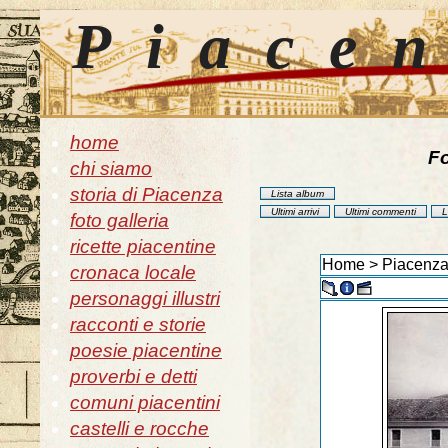
Piace
home
Fo
chi siamo
storia di Piacenza
Lista album
Ultimi arrivi
Ultimi commenti
L
foto galleria
ricette piacentine
Home
>
Piacenza 
cronaca locale
personaggi illustri
racconti e storie
poesie piacentine
proverbi e detti
comuni piacentini
castelli e rocche