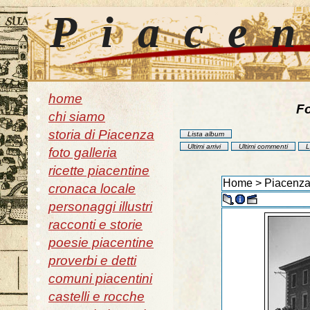
Piace
home
Fo
chi siamo
storia di Piacenza
Lista album
Ultimi arrivi
Ultimi commenti
L
foto galleria
ricette piacentine
Home
>
Piacenza
cronaca locale
personaggi illustri
racconti e storie
poesie piacentine
proverbi e detti
comuni piacentini
castelli e rocche