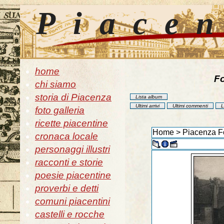
Piace
home
Fo
chi siamo
storia di Piacenza
Lista album
Ultimi arrivi
Ultimi commenti
L
foto galleria
ricette piacentine
Home
>
Piacenza Fo
cronaca locale
personaggi illustri
racconti e storie
poesie piacentine
proverbi e detti
comuni piacentini
castelli e rocche