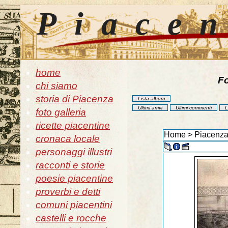
Piace
home
Fo
chi siamo
storia di Piacenza
Lista album
Ultimi arrivi
Ultimi commenti
L
foto galleria
ricette piacentine
Home
>
Piacenza
cronaca locale
personaggi illustri
racconti e storie
poesie piacentine
proverbi e detti
comuni piacentini
castelli e rocche