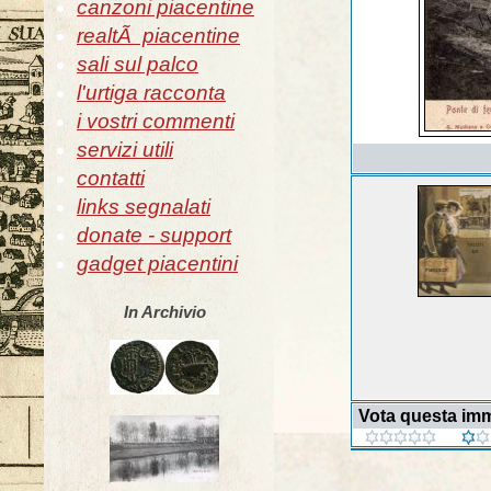
canzoni piacentine
realtÃ piacentine
sali sul palco
l'urtiga racconta
i vostri commenti
servizi utili
contatti
links segnalati
donate - support
gadget piacentini
In Archivio
Vota questa im