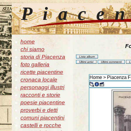
Piace
home
Fo
chi siamo
storia di Piacenza
Lista album
Ultimi arrivi
Ultimi commenti
L
foto galleria
ricette piacentine
Home
>
Piacenza Fo
cronaca locale
personaggi illustri
racconti e storie
poesie piacentine
proverbi e detti
comuni piacentini
castelli e rocche