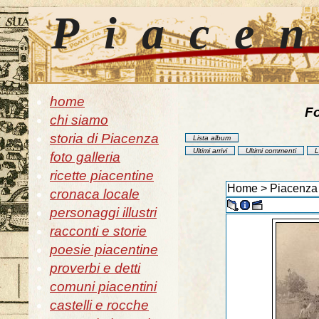
Piace
home
Fo
chi siamo
storia di Piacenza
Lista album
Ultimi arrivi
Ultimi commenti
L
foto galleria
ricette piacentine
Home
>
Piacenza 
cronaca locale
personaggi illustri
racconti e storie
poesie piacentine
proverbi e detti
comuni piacentini
castelli e rocche