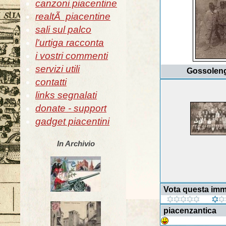
canzoni piacentine
realtÃ piacentine
sali sul palco
l'urtiga racconta
i vostri commenti
servizi utili
Gossoleng
contatti
links segnalati
donate - support
gadget piacentini
In Archivio
Vota questa im
piacenzantica