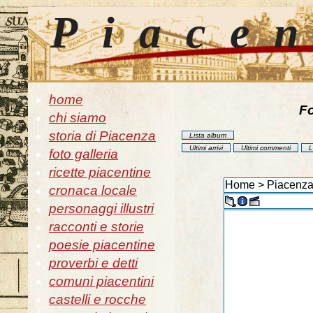
Piace
home
Fo
chi siamo
storia di Piacenza
Lista album
Ultimi arrivi
Ultimi commenti
L
foto galleria
ricette piacentine
Home
>
Piacenza
cronaca locale
personaggi illustri
racconti e storie
poesie piacentine
proverbi e detti
comuni piacentini
castelli e rocche