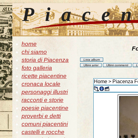
Piace
home
Fo
chi siamo
storia di Piacenza
Lista album
Ultimi arrivi
Ultimi commenti
L
foto galleria
ricette piacentine
Home
>
Piacenza Fo
cronaca locale
personaggi illustri
racconti e storie
poesie piacentine
proverbi e detti
comuni piacentini
castelli e rocche