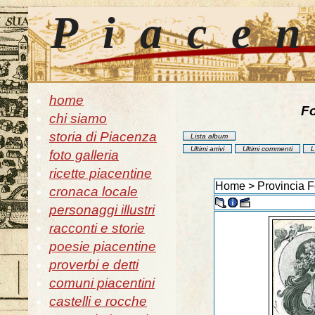
Piace
home
Fo
chi siamo
storia di Piacenza
Lista album
Ultimi arrivi
Ultimi commenti
L
foto galleria
ricette piacentine
Home
>
Provincia F
cronaca locale
personaggi illustri
racconti e storie
poesie piacentine
proverbi e detti
comuni piacentini
castelli e rocche