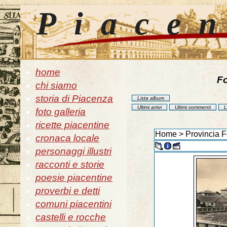
Piace
home
Fo
chi siamo
storia di Piacenza
Lista album
Ultimi arrivi
Ultimi commenti
L
foto galleria
ricette piacentine
Home
>
Provincia F
cronaca locale
personaggi illustri
racconti e storie
poesie piacentine
proverbi e detti
comuni piacentini
castelli e rocche