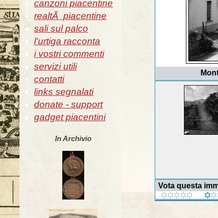
canzoni piacentine
realtÃ piacentine
sali sul palco
l'urtiga racconta
i vostri commenti
servizi utili
Monti
contatti
links segnalati
donate - support
gadget piacentini
In Archivio
Vota questa im