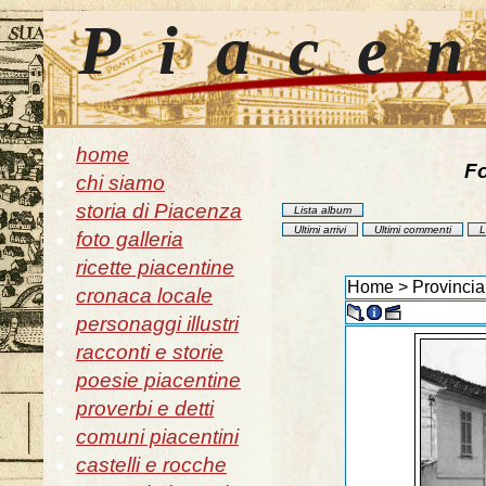
Piace
home
Fo
chi siamo
storia di Piacenza
Lista album
Ultimi arrivi
Ultimi commenti
L
foto galleria
ricette piacentine
Home
>
Provincia
cronaca locale
personaggi illustri
racconti e storie
poesie piacentine
proverbi e detti
comuni piacentini
castelli e rocche