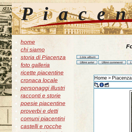
Piace
home
Fo
chi siamo
storia di Piacenza
Lista album
Ultimi arrivi
Ultimi commenti
L
foto galleria
ricette piacentine
Home
>
Piacenza 
cronaca locale
personaggi illustri
racconti e storie
poesie piacentine
proverbi e detti
comuni piacentini
castelli e rocche