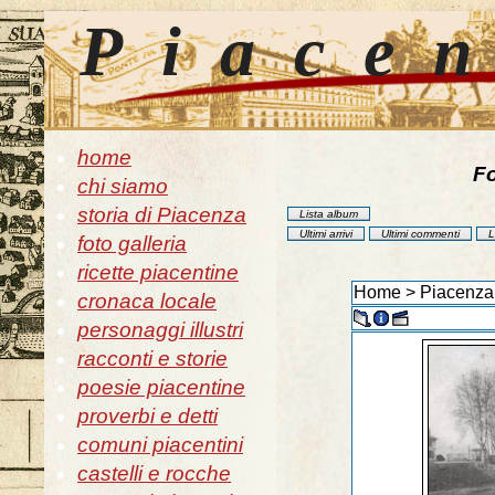
Piace
home
Fo
chi siamo
storia di Piacenza
Lista album
Ultimi arrivi
Ultimi commenti
L
foto galleria
ricette piacentine
Home
>
Piacenza 
cronaca locale
personaggi illustri
racconti e storie
poesie piacentine
proverbi e detti
comuni piacentini
castelli e rocche