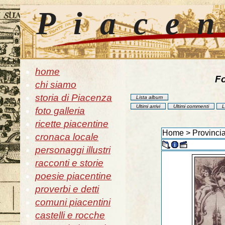
Piace
home
Fo
chi siamo
storia di Piacenza
Lista album
Ultimi arrivi
Ultimi commenti
L
foto galleria
ricette piacentine
Home
>
Provincia
cronaca locale
personaggi illustri
racconti e storie
poesie piacentine
proverbi e detti
comuni piacentini
castelli e rocche