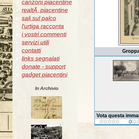
canzoni piacentine
realtÃ piacentine
sali sul palco
l'urtiga racconta
i vostri commenti
servizi utili
contatti
Groppar
links segnalati
donate - support
gadget piacentini
In Archivio
Vota questa imma