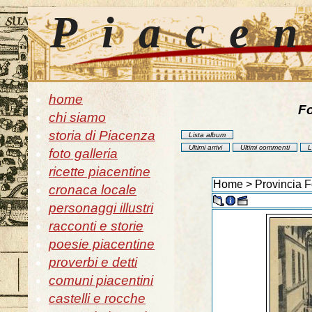
Piace
home
Fo
chi siamo
storia di Piacenza
Lista album
Ultimi arrivi
Ultimi commenti
L
foto galleria
ricette piacentine
Home
>
Provincia F
cronaca locale
personaggi illustri
racconti e storie
poesie piacentine
proverbi e detti
comuni piacentini
castelli e rocche