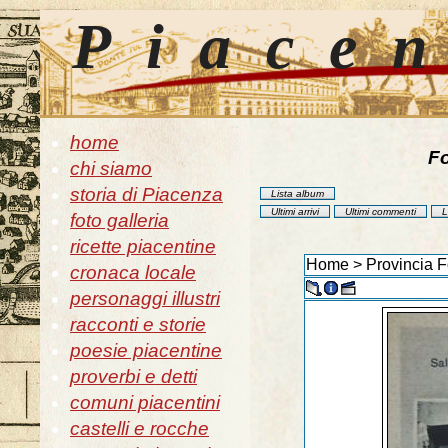
Piace
home
Fo
chi siamo
storia di Piacenza
Lista album
Ultimi arrivi
Ultimi commenti
L
foto galleria
ricette piacentine
Home
>
Provincia F
cronaca locale
personaggi illustri
racconti e storie
poesie piacentine
proverbi e detti
comuni piacentini
castelli e rocche