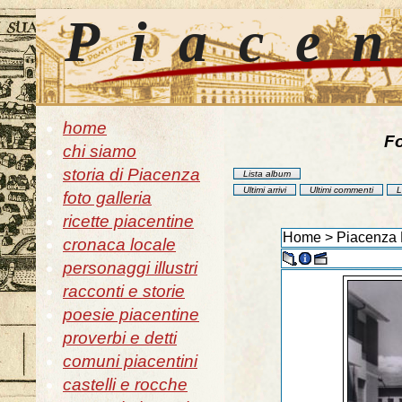
Piace
home
Fo
chi siamo
storia di Piacenza
Lista album
Ultimi arrivi
Ultimi commenti
L
foto galleria
ricette piacentine
Home
>
Piacenza 
cronaca locale
personaggi illustri
racconti e storie
poesie piacentine
proverbi e detti
comuni piacentini
castelli e rocche