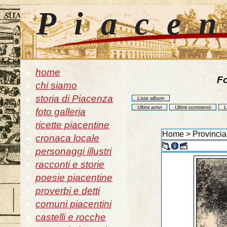
Piace
home
Fo
chi siamo
storia di Piacenza
Lista album
Ultimi arrivi
Ultimi commenti
L
foto galleria
ricette piacentine
Home
>
Provincia
cronaca locale
personaggi illustri
racconti e storie
poesie piacentine
proverbi e detti
comuni piacentini
castelli e rocche