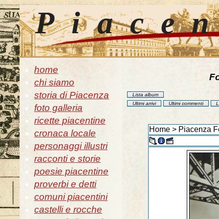
Piace
home
Fo
chi siamo
storia di Piacenza
Lista album
Ultimi arrivi
Ultimi commenti
L
foto galleria
ricette piacentine
Home
>
Piacenza F
cronaca locale
personaggi illustri
racconti e storie
poesie piacentine
proverbi e detti
comuni piacentini
castelli e rocche