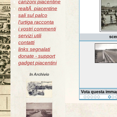
canzoni piacentine
realtÃ piacentine
sali sul palco
l'urtiga racconta
i vostri commenti
servizi utili
scen
contatti
links segnalati
donate - support
gadget piacentini
In Archivio
Vota questa imma