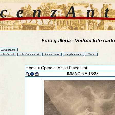
cenzAn
Foto galleria - Vedute foto carto
Lista album
Ultimi arrivi
Ultimi commenti
Le più viste
Le più votate
Cerca
Home
>
Opere di Artisti Piacentini
IMMAGINE 13/23