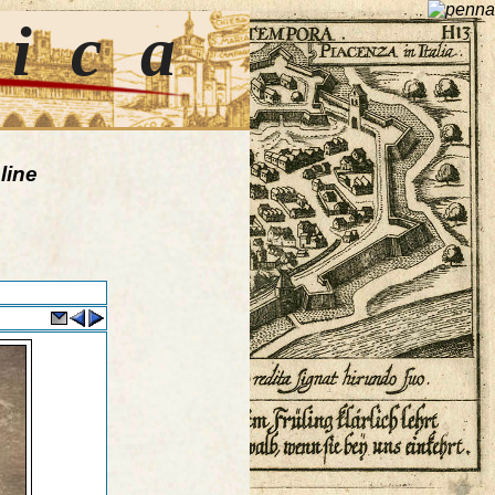
tica
line