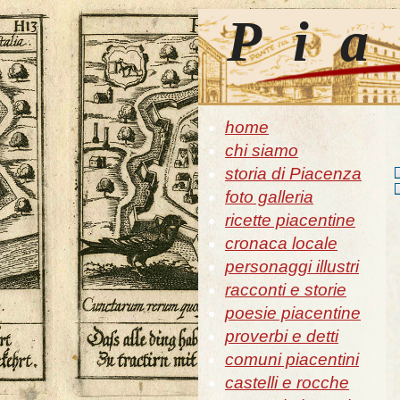
Pia
home
chi siamo
storia di Piacenza
foto galleria
ricette piacentine
cronaca locale
personaggi illustri
racconti e storie
poesie piacentine
proverbi e detti
comuni piacentini
castelli e rocche