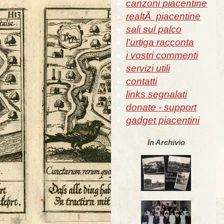
canzoni piacentine
realtÃ piacentine
sali sul palco
l'urtiga racconta
i vostri commenti
servizi utili
contatti
links segnalati
donate - support
gadget piacentini
In Archivio