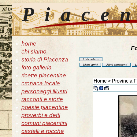
Piace
home
Fo
chi siamo
storia di Piacenza
Lista album
Ultimi arrivi
Ultimi commenti
L
foto galleria
ricette piacentine
Home
>
Provincia F
cronaca locale
personaggi illustri
racconti e storie
poesie piacentine
proverbi e detti
comuni piacentini
castelli e rocche