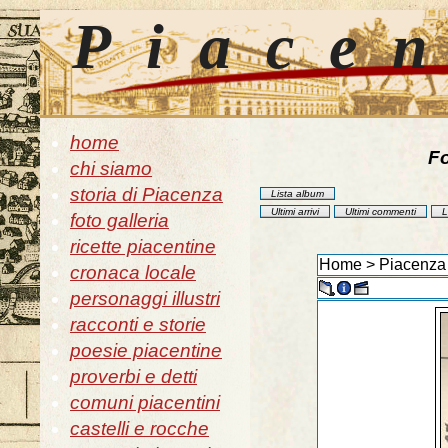
Piace
home
Fo
chi siamo
storia di Piacenza
Lista album
Ultimi arrivi
Ultimi commenti
L
foto galleria
ricette piacentine
Home
>
Piacenza 
cronaca locale
personaggi illustri
racconti e storie
poesie piacentine
proverbi e detti
comuni piacentini
castelli e rocche