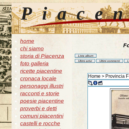
Piace
home
Fo
chi siamo
storia di Piacenza
Lista album
Ultimi arrivi
Ultimi commenti
L
foto galleria
ricette piacentine
Home
>
Provincia F
cronaca locale
personaggi illustri
racconti e storie
poesie piacentine
proverbi e detti
comuni piacentini
castelli e rocche