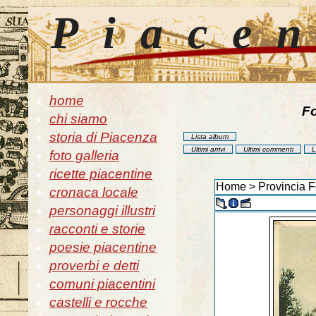
Piace
home
Fo
chi siamo
storia di Piacenza
Lista album
Ultimi arrivi
Ultimi commenti
L
foto galleria
ricette piacentine
Home
>
Provincia F
cronaca locale
personaggi illustri
racconti e storie
poesie piacentine
proverbi e detti
comuni piacentini
castelli e rocche