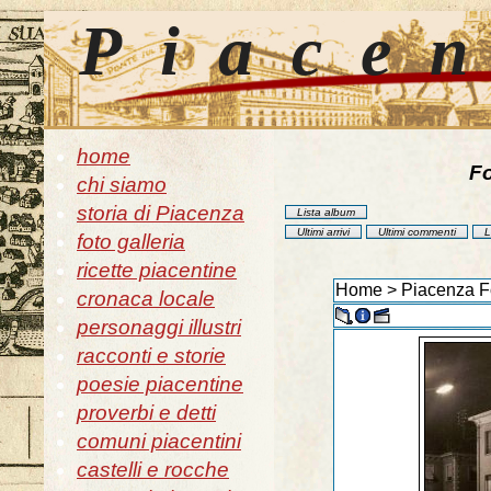
Piace
home
Fo
chi siamo
storia di Piacenza
Lista album
Ultimi arrivi
Ultimi commenti
L
foto galleria
ricette piacentine
Home
>
Piacenza F
cronaca locale
personaggi illustri
racconti e storie
poesie piacentine
proverbi e detti
comuni piacentini
castelli e rocche