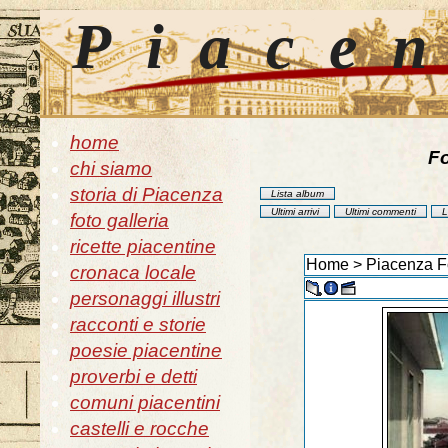
Piace
home
Fo
chi siamo
storia di Piacenza
Lista album
Ultimi arrivi
Ultimi commenti
L
foto galleria
ricette piacentine
Home
>
Piacenza F
cronaca locale
personaggi illustri
racconti e storie
poesie piacentine
proverbi e detti
comuni piacentini
castelli e rocche