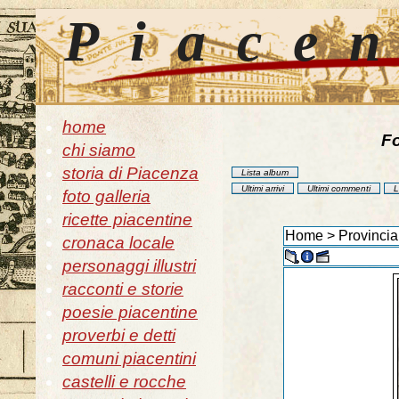
Piace
home
Fo
chi siamo
storia di Piacenza
Lista album
Ultimi arrivi
Ultimi commenti
L
foto galleria
ricette piacentine
Home
>
Provincia
cronaca locale
personaggi illustri
racconti e storie
poesie piacentine
proverbi e detti
comuni piacentini
castelli e rocche