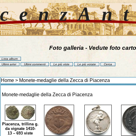
cenzAn
Foto galleria - Vedute foto carto
Lista album
Ultimi arrivi
Ultimi commenti
Le più viste
Le più votate
Cerca
Home
>
Monete-medaglie della Zecca di Piacenza
Monete-medaglie della Zecca di Piacenza
Piacenza, trillina g.
da vignate 1410-
13 – 693 viste