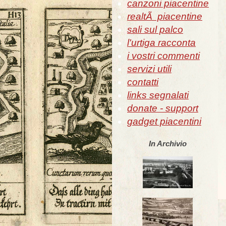
canzoni piacentine
realtÃ piacentine
sali sul palco
l'urtiga racconta
i vostri commenti
servizi utili
contatti
links segnalati
donate - support
gadget piacentini
In Archivio