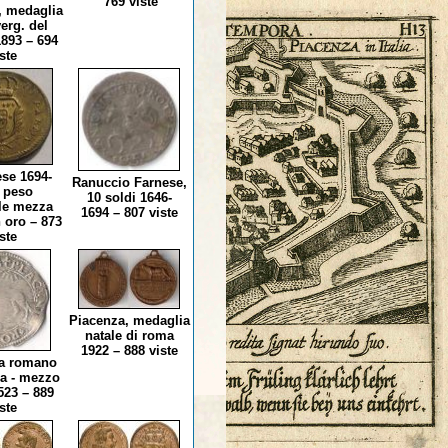
769 viste
, medaglia
erg. del
893 – 694
ste
ese 1694-
Ranuccio Farnese,
 peso
10 soldi 1646-
le mezza
1694 – 807 viste
 oro – 873
ste
Piacenza, medaglia
natale di roma
1922 – 888 viste
ia romano
ia - mezzo
523 – 889
ste