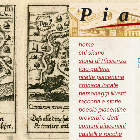
Pia
home
chi siamo
storia di Piacenza
foto galleria
ricette piacentine
cronaca locale
personaggi illustri
racconti e storie
poesie piacentine
proverbi e detti
comuni piacentini
castelli e rocche