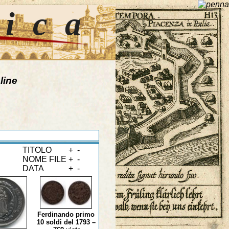
tica
line
TITOLO
+
-
NOME FILE
+
-
DATA
+
-
Ferdinando primo
10 soldi del 1793 –