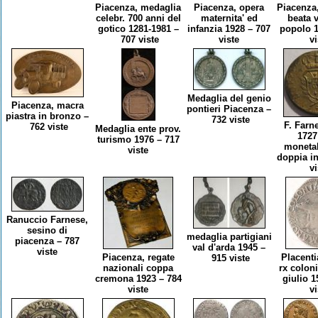
Piacenza, medaglia
Piacenza, opera
Piacenza
celebr. 700 anni del
maternita' ed
beata v
gotico 1281-1981 –
infanzia 1928 – 707
popolo 1
707 viste
viste
vi
Medaglia del genio
Piacenza, macra
pontieri Piacenza –
piastra in bronzo –
732 viste
F. Farn
762 viste
Medaglia ente prov.
1727
turismo 1976 – 717
moneta
viste
doppia in
vi
Ranuccio Farnese,
sesino di
medaglia partigiani
piacenza – 787
val d'arda 1945 –
viste
Piacenza, regate
Placent
915 viste
nazionali coppa
rx colon
cremona 1923 – 784
giulio 1
viste
vi