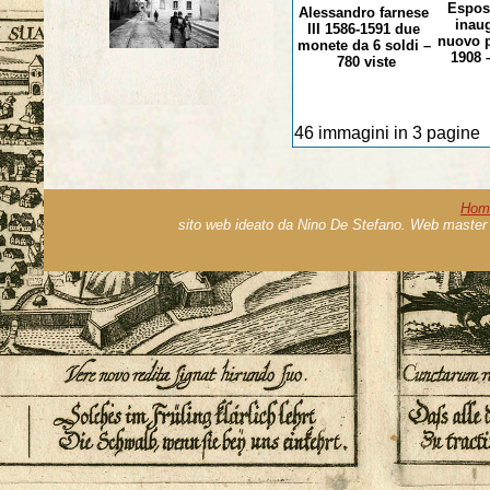
Espos
Alessandro farnese
inau
III 1586-1591 due
nuovo p
monete da 6 soldi –
1908 
780 viste
46 immagini in 3 pagine
Hom
sito web ideato da Nino De Stefano. Web master 