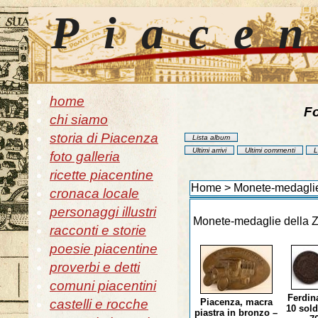
Piace
home
Fo
chi siamo
storia di Piacenza
Lista album
Ultimi arrivi
Ultimi commenti
L
foto galleria
ricette piacentine
Home
>
Monete-medaglie
cronaca locale
personaggi illustri
Monete-medaglie della 
racconti e storie
poesie piacentine
proverbi e detti
comuni piacentini
Ferdin
castelli e rocche
Piacenza, macra
10 sold
piastra in bronzo –