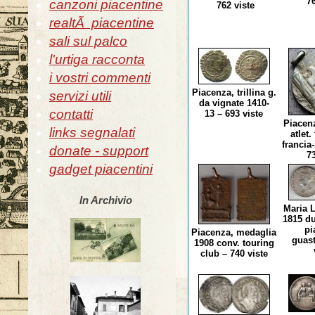
76
canzoni piacentine
762 viste
realtÃ piacentine
sali sul palco
l'urtiga racconta
i vostri commenti
Piacenza, trillina g.
servizi utili
da vignate 1410-
contatti
13 – 693 viste
Piacenz
links segnalati
atlet
francia-
donate - support
73
gadget piacentini
In Archivio
Maria L
1815 d
pi
Piacenza, medaglia
guast
1908 conv. touring
club – 740 viste