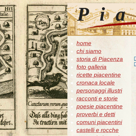
Pia
home
chi siamo
storia di Piacenza
foto galleria
ricette piacentine
cronaca locale
personaggi illustri
racconti e storie
poesie piacentine
proverbi e detti
comuni piacentini
castelli e rocche