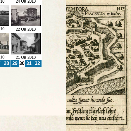
010
24 Ott 2010
010
22 Ott 2010
010
21 Ott 2010
7
28
29
30
31
32