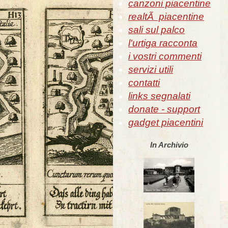
canzoni piacentine
realtÃ piacentine
sali sul palco
l'urtiga racconta
i vostri commenti
servizi utili
contatti
links segnalati
donate - support
gadget piacentini
In Archivio