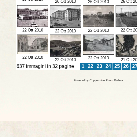
26 Ott 2010
26 Ott 2
26 Ott 2010
22 Ott 2010
22 Ott 2
22 Ott 2010
22 Ott 2010
22 Ott 2010
22 Ott 2010
22 Ott 2010
21 Ott 2
637 immagini in 32 pagine
1
22
23
24
25
26
2
Powered by
Coppermine Photo Gallery