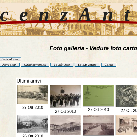
cenzAn
Foto galleria - Vedute foto carto
Lista album
Ultimi arrivi
Ultimi commenti
Le più viste
Le più votate
Cerca
Ultimi arrivi
27 Ott 2010
27 Ott 2010
27 Ott 2
27 Ott 2010
26 Ott 2010