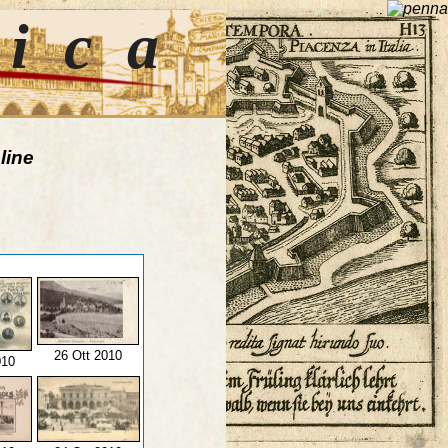
tica
line
26 Ott 2010
010