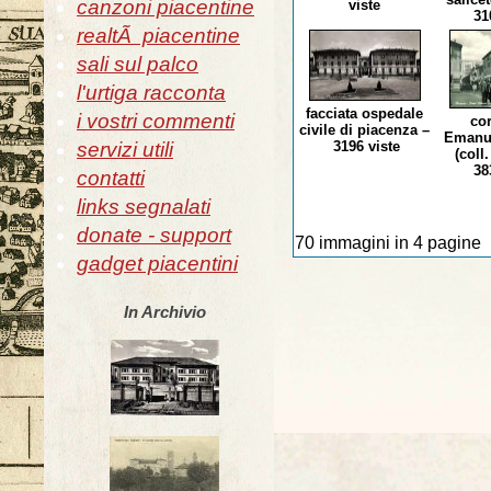
canzoni piacentine
viste
310
realtÃ piacentine
sali sul palco
l'urtiga racconta
facciata ospedale
i vostri commenti
cor
civile di piacenza –
Emanue
servizi utili
3196 viste
(coll.
383
contatti
links segnalati
donate - support
70 immagini in 4 pagine
gadget piacentini
In Archivio