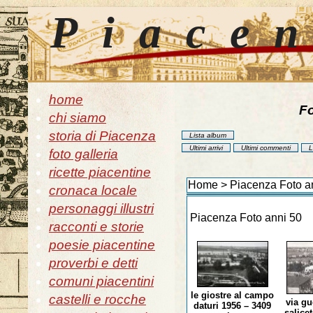
Piace
home
Fo
chi siamo
storia di Piacenza
Lista album
Ultimi arrivi
Ultimi commenti
L
foto galleria
ricette piacentine
Home
>
Piacenza Foto a
cronaca locale
personaggi illustri
Piacenza Foto anni 50
racconti e storie
poesie piacentine
proverbi e detti
comuni piacentini
le giostre al campo
castelli e rocche
via gu
daturi 1956 – 3409
salice