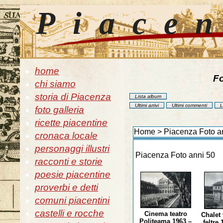
Piace
home
Fo
chi siamo
storia di Piacenza
Lista album
Ultimi arrivi
Ultimi commenti
L
foto galleria
ricette piacentine
Home
>
Piacenza Foto a
cronaca locale
personaggi illustri
Piacenza Foto anni 50
racconti e storie
poesie piacentine
proverbi e detti
comuni piacentini
castelli e rocche
Cinema teatro
Chalet 
Politeama 1963 –
feltre