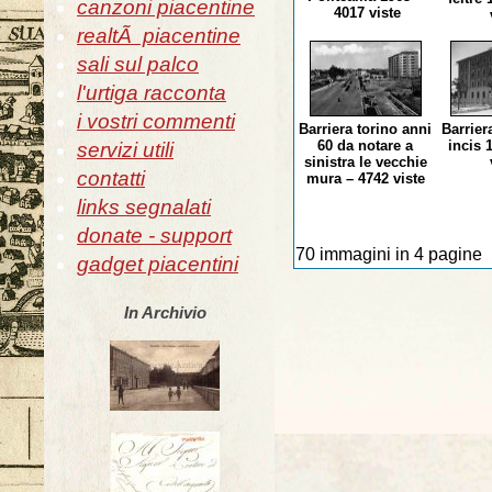
canzoni piacentine
4017 viste
realtÃ piacentine
sali sul palco
l'urtiga racconta
i vostri commenti
Barriera torino anni
Barrier
60 da notare a
incis 
servizi utili
sinistra le vecchie
contatti
mura – 4742 viste
links segnalati
donate - support
70 immagini in 4 pagine
gadget piacentini
In Archivio